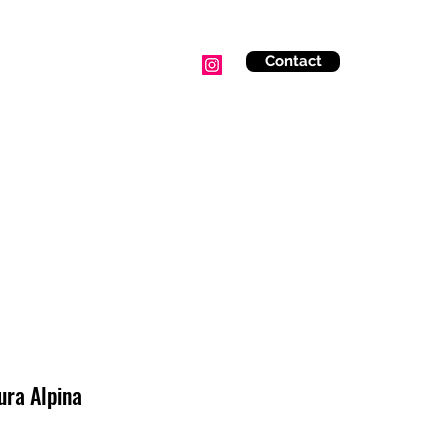
Contact
COURSES
PARENTS AND CHILDREN
CALENDAR
Mais
ura Alpina