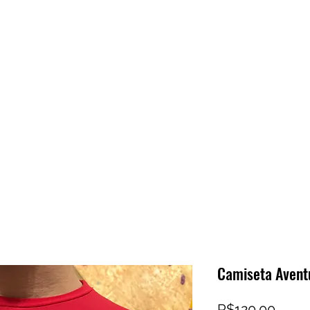
ZILIAN TREKKING
INTERNATIONAL TREKKING
CLIMBING
Camiseta Avent
Price
R$120.00