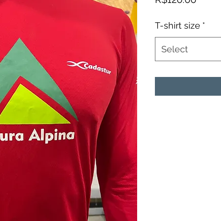
T-shirt size
*
Select