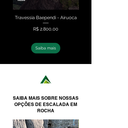
Travessia Baependi - Airuoca
Travessia Serra N
Preço
R$ 2.800,00
Saiba mais
SAIBA MAIS SOBRE NOSSAS
OPÇÕES DE ESCALADA EM
ROCHA