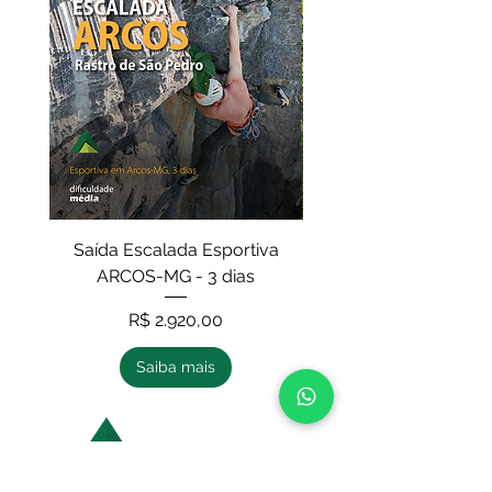
Saída Escalada Esportiva
Curso de Escalada e
ARCOS-MG - 3 dias
IV - auto resgate (
Preço
R$ 2.920,00
Saiba mais