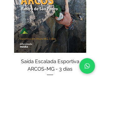
Saída Escalada Esportiva
Curso de Escalada e
ARCOS-MG - 3 dias
IV - auto resgate (
Preço
R$ 2.920,00
Saiba mais