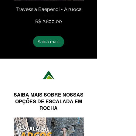
Travessia Baependi - Airuoca
Travessia Serra N
Preço
R$ 2.800,00
Saiba mais
SAIBA MAIS SOBRE NOSSAS
OPÇÕES DE ESCALADA EM
ROCHA