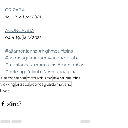
ORIZABA
14 a 21/dez/2021 
ACONCÁGUA
04 a 19/jan/2022
#altamontanha
#highmountains
#aconcagua
#damavand
#orizaba
#montanha
#mountains
#montanhas
#trekking
#climb
#aventuraalpina
altamontanha
montanhismo
aventuraalpina
trekking
orizaba
aconcagua
damavand
Lives