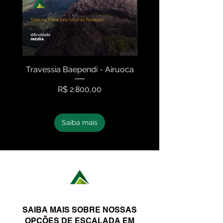
Travessia Baependi - Airuoca
Travessia Serra N
Preço
R$ 2.800,00
Saiba mais
SAIBA MAIS SOBRE NOSSAS
OPÇÕES DE ESCALADA EM