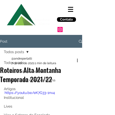
Contato
Post
Todos posts
@andreperlatti
Todos posts
7 de abr. de 2021
1 min de leitura
Roteiros Alta Montanha
Dicas de Equipamentos
Temporada 2021/22
Conquistas da Aventura Alpina
Artigos
https://youtu.be/eK7G33-1nv4
Institucional
Lives