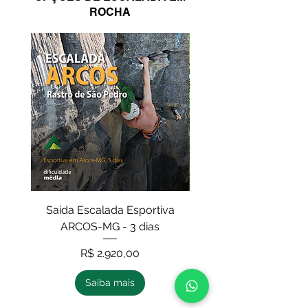
ROCHA
Saída Escalada Esportiva
Curso de Escalada e
ARCOS-MG - 3 dias
IV - auto resgate (
Preço
R$ 2.920,00
Saiba mais