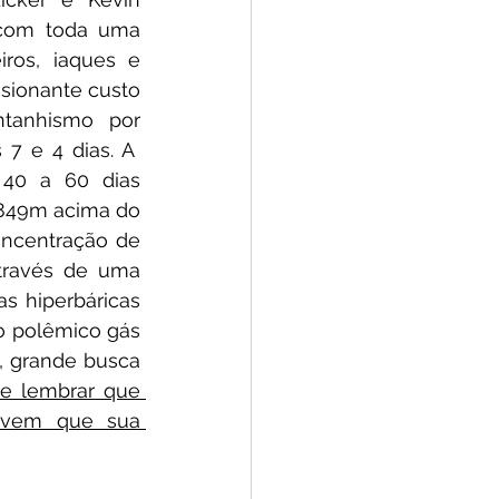
com toda uma 
ros, iaques e 
sionante custo 
anhismo por 
 e 4 dias. A  
40 a 60 dias 
.849m acima do 
ncentração de 
través de uma 
 hiperbáricas 
o polêmico gás 
 grande busca 
le lembrar que 
ovem que sua 