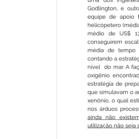
Godlington, e out
equipe de apoio f
helicópetero (média
médio de US$ 17
conseguirem escala
média de tempo d
contando a estratég
nível  do mar. A 
oxigênio encontra
estratégia de pre
que simulavam o ar
xenônio, o qual es
nos árduos process
ainda não existe
utilização não seja 