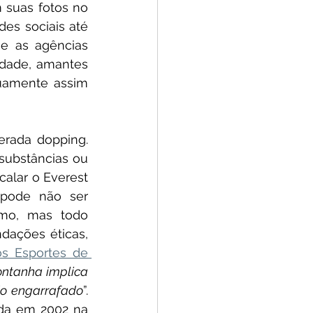
 suas fotos no 
s sociais até 
e as agências 
dade, amantes 
uamente assim 
rada dopping. 
substâncias ou 
alar o Everest 
pode não ser 
mo, mas todo 
ações éticas, 
s Esportes de 
ntanha implica 
io engarrafado
”. 
da em 2002 na 