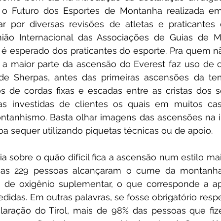
 o Futuro dos Esportes de Montanha realizada em
ar por diversas revisões de atletas e praticantes
União Internacional das Associações de Guias de M
á é esperado dos praticantes do esporte. Pra quem n
a maior parte da ascensão do Everest faz uso de co
de Sherpas, antes das primeiras ascensões da tem
 de cordas fixas e escadas entre as cristas dos se
) as investidas de clientes os quais em muitos ca
tanhismo. Basta olhar imagens das ascensões na in
 sequer utilizando piquetas técnicas ou de apoio. 
a sobre o quão difícil fica a ascensão num estilo mais
nas 229 pessoas alcançaram o cume da montanha 
 de oxigênio suplementar, o que corresponde a ap
didas. Em outras palavras, se fosse obrigatório respei
claração do Tirol, mais de 98% das pessoas que fi