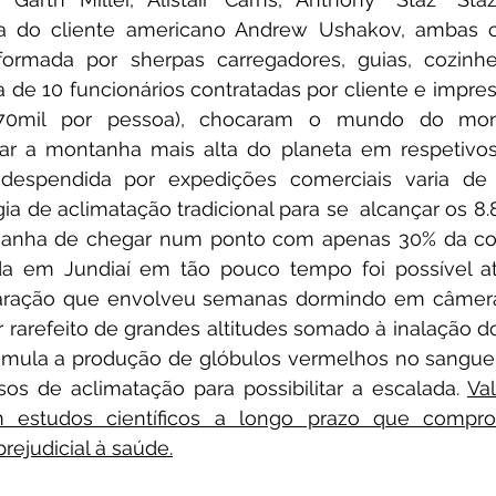
ra do cliente americano Andrew Ushakov, ambas 
ormada por sherpas carregadores, guias, cozinhei
 de 10 funcionários contratadas por cliente e impres
0mil por pessoa), chocaram o mundo do mont
r a montanha mais alta do planeta em respetivos 7
espendida por expedições comerciais varia de 
ia de aclimatação tradicional para se  alcançar os 8
façanha de chegar num ponto com apenas 30% da co
da em Jundiaí em tão pouco tempo foi possível a
paração que envolveu semanas dormindo em câmeras
 rarefeito de grandes altitudes somado à inalação d
timula a produção de glóbulos vermelhos no sangue,
os de aclimatação para possibilitar a escalada. 
Va
m estudos científicos a longo prazo que compr
prejudicial à saúde.