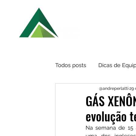
ALTA MONTANHA
TREK
Todos posts
Dicas de Equ
@andreperlatti
29 
Lives
Vias e Setores d
GÁS XENÔN
evolução t
Na semana de 15 a
uma dos ingleses 