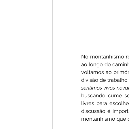
No montanhismo rom
ao longo do caminh
voltamos ao primó
divisão de trabalho
sentimos vivos nov
buscando cume seja
livres para escol
discussão é impor
montanhismo que de