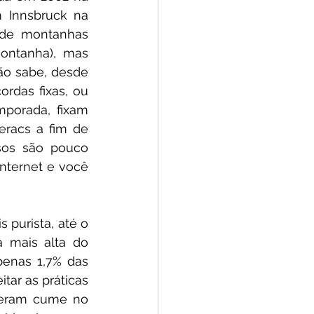
 Innsbruck na 
 de montanhas 
ontanha), mas 
ão sabe, desde 
rdas fixas, ou 
porada, fixam 
racs a fim de 
sos são pouco 
ternet e você 
 purista, até o 
mais alta do 
enas 1,7% das 
tar as práticas 
zeram cume no 