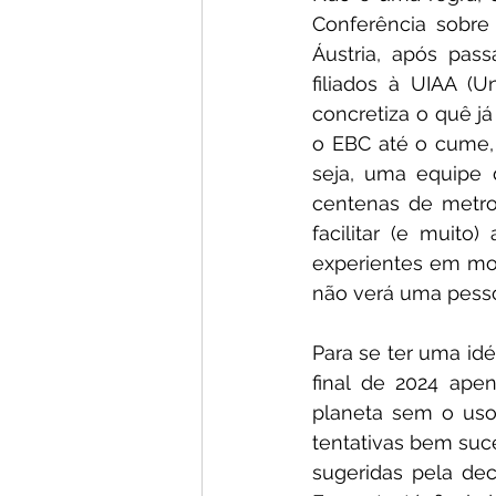
Conferência sobre
Áustria, após pass
filiados à UIAA (
concretiza o quê j
o EBC até o cume, 
seja, uma equipe 
centenas de metros
facilitar (e muito
experientes em mon
não verá uma pessoa
Para se ter uma idéi
final de 2024 ape
planeta sem o uso
tentativas bem suce
sugeridas pela de