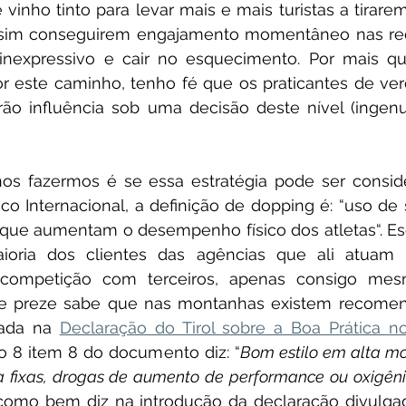
vinho tinto para levar mais e mais turistas a tirarem
im conseguirem engajamento momentâneo nas rede
r inexpressivo e cair no esquecimento. Por mais qu
r este caminho, tenho fé que os praticantes de ver
rão influência sob uma decisão deste nível (ingen
os fazermos é se essa estratégia pode ser conside
o Internacional, a definição de dopping é: “uso de 
que aumentam o desempenho físico dos atletas“. Esc
ioria dos clientes das agências que ali atuam 
competição com terceiros, apenas consigo mes
e preze sabe que nas montanhas existem recomend
zada na 
Declaração do Tirol sobre a Boa Prática no
go 8 item 8 do documento diz: “
Bom estilo em alta mo
a fixas, drogas de aumento de performance ou oxigên
como bem diz na introdução da declaração divulga