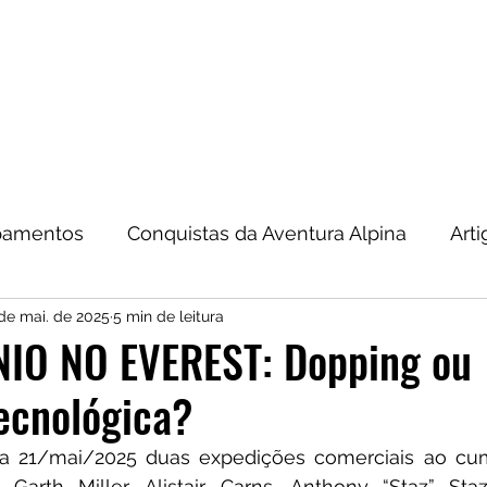
KING NACIONAL
TREKKING INTERNACIONAL
ESCALADA
ipamentos
Conquistas da Aventura Alpina
Arti
de mai. de 2025
5 min de leitura
e Escalada
IO NO EVEREST: Dopping ou
ecnológica?
 21/mai/2025 duas expedições comerciais ao cum
Garth Miller, Alistair Carns, Anthony “Staz” Staz