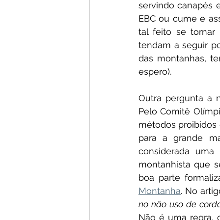
servindo canapés e 
EBC ou cume e ass
tal feito se torna
tendam a seguir po
das montanhas, te
espero). 
Outra pergunta a n
Pelo Comitê Olímpic
métodos proibidos 
para a grande ma
considerada uma 
montanhista que s
boa parte formali
Montanha
. No arti
no não uso de cord
Não é uma regra, 