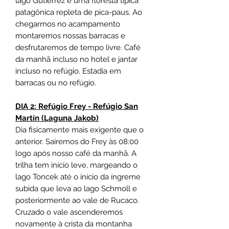
lago Gutierrez e uma floresta típica
patagônica repleta de pica-paus. Ao
chegarmos no acampamento
montaremos nossas barracas e
desfrutaremos de tempo livre. Café
da manhã incluso no hotel e jantar
incluso no refúgio. Estadia em
barracas ou no refúgio.
DIA 2: Refúgio Frey - Refúgio San
Martín (Laguna Jakob)
Dia fisicamente mais exigente que o
anterior. Sairemos do Frey às 08:00
logo após nosso café da manhã. A
trilha tem início leve, margeando o
lago Toncek até o início da íngreme
subida que leva ao lago Schmoll e
posteriormente ao vale de Rucaco.
Cruzado o vale ascenderemos
novamente à crista da montanha