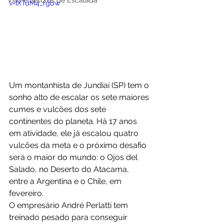
Vias e Setores de Escalada
v=IXTdM4_rgbw
Um montanhista de Jundiaí (SP) tem o 
sonho alto de escalar os sete maiores 
cumes e vulcões dos sete 
continentes do planeta. Há 17 anos 
em atividade, ele já escalou quatro 
vulcões da meta e o próximo desafio 
será o maior do mundo: o Ojos del 
Salado, no Deserto do Atacama, 
entre a Argentina e o Chile, em 
fevereiro.
O empresário André Perlatti tem 
treinado pesado para conseguir 