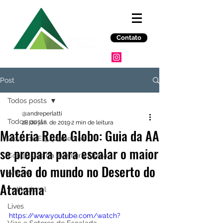
Contato
Post
Todos posts
@andreperlatti
Todos posts
28 de jan. de 2019
2 min de leitura
Matéria Rede Globo: Guia da AA
Dicas de Equipamentos
se prepara para escalar o maior
Conquistas da Aventura Alpina
vulcão do mundo no Deserto do
Artigos
Atacama
Institucional
Lives
https://www.youtube.com/watch?