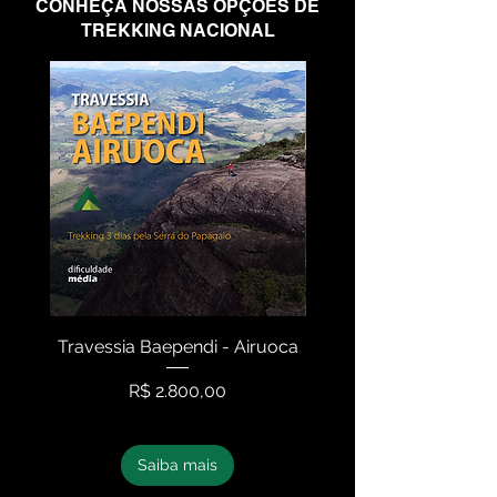
CONHEÇA NOSSAS OPÇÕES DE
TREKKING NACIONAL
Travessia Baependi - Airuoca
Travessia Serra N
Preço
R$ 2.800,00
Saiba mais