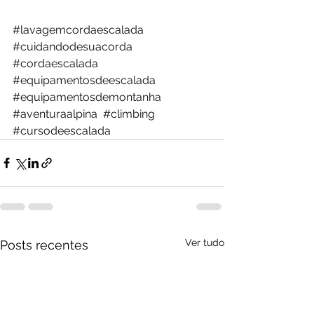
#lavagemcordaescalada
#cuidandodesuacorda
#cordaescalada
#equipamentosdeescalada
#equipamentosdemontanha
#aventuraalpina
#climbing
#cursodeescalada
Ver tudo
Posts recentes