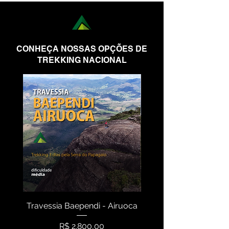
CONHEÇA NOSSAS OPÇÕES DE
TREKKING NACIONAL
Travessia Baependi - Airuoca
Travessia Serra N
Preço
R$ 2.800,00