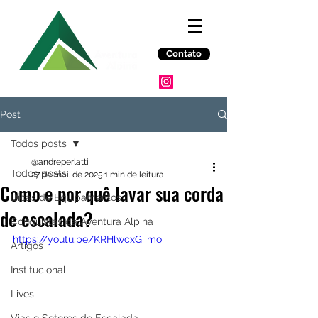
Contato
Post
Todos posts
@andreperlatti
Todos posts
27 de mai. de 2025
1 min de leitura
Como e por quê lavar sua corda
Dicas de Equipamentos
de escalada?
Conquistas da Aventura Alpina
https://youtu.be/KRHlwcxG_mo
Artigos
Institucional
Lives